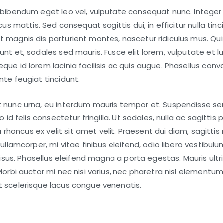
Cult
 bibendum eget leo vel, vulputate consequat nunc. Integer
Trip:
cus mattis. Sed consequat sagittis dui, in efficitur nulla tinci
Hist
Lan
 magnis dis parturient montes, nascetur ridiculus mus. Qu
of
nt et, sodales sed mauris. Fusce elit lorem, vulputate et l
Nepa
ue id lorem lacinia facilisis ac quis augue. Phasellus conval
te feugiat tincidunt.
t nunc urna, eu interdum mauris tempor et. Suspendisse s
o id felis consectetur fringilla. Ut sodales, nulla ac sagittis
 a rhoncus ex velit sit amet velit. Praesent dui diam, sagittis
ullamcorper, mi vitae finibus eleifend, odio libero vestibulu
risus. Phasellus eleifend magna a porta egestas. Mauris ultri
Morbi auctor mi nec nisi varius, nec pharetra nisl elementum
 scelerisque lacus congue venenatis.