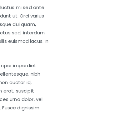
ural
 luctus mi sed ante
dunt ut. Orci varius
oric
dmarks
isque dui quam,
uctus sed, interdum
l.
lis euismod lacus. In
emper imperdiet
 pellentesque, nibh
 non auctor id,
m erat, suscipit
ces urna dolor, vel
. Fusce dignissim