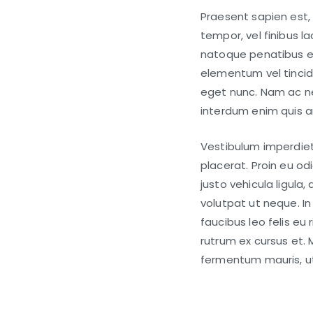
Praesent sapien est,
tempor, vel finibus la
natoque penatibus et
elementum vel tincidu
eget nunc. Nam ac neq
interdum enim quis an
Vestibulum imperdie
placerat. Proin eu odi
justo vehicula ligula,
volutpat ut neque. In 
faucibus leo felis eu 
rutrum ex cursus et. 
fermentum mauris, ut