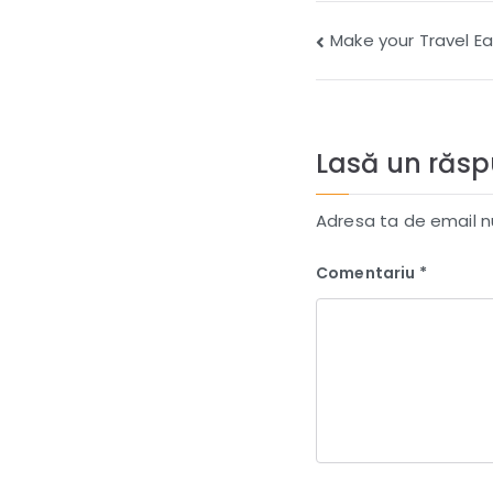
Navigare
Make your Travel E
în
articole
Lasă un răs
Adresa ta de email nu
Comentariu
*