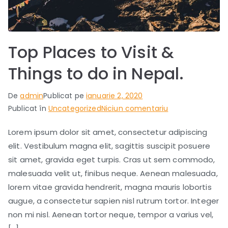
Top Places to Visit &
Things to do in Nepal.
De
admin
Publicat pe
ianuarie 2, 2020
la
Publicat în
Uncategorized
Niciun comentariu
Top
Lorem ipsum dolor sit amet, consectetur adipiscing
Places
elit. Vestibulum magna elit, sagittis suscipit posuere
to
Visit
sit amet, gravida eget turpis. Cras ut sem commodo,
&
malesuada velit ut, finibus neque. Aenean malesuada,
Things
lorem vitae gravida hendrerit, magna mauris lobortis
to
augue, a consectetur sapien nisl rutrum tortor. Integer
do
non mi nisl. Aenean tortor neque, tempor a varius vel,
in