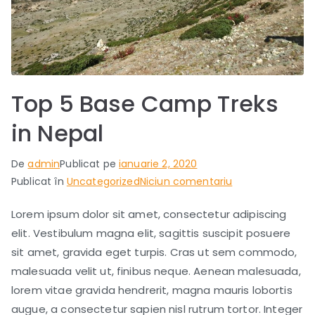
Top 5 Base Camp Treks
in Nepal
De
admin
Publicat pe
ianuarie 2, 2020
la
Publicat în
Uncategorized
Niciun comentariu
Top
Lorem ipsum dolor sit amet, consectetur adipiscing
5
elit. Vestibulum magna elit, sagittis suscipit posuere
Base
Camp
sit amet, gravida eget turpis. Cras ut sem commodo,
Treks
malesuada velit ut, finibus neque. Aenean malesuada,
in
lorem vitae gravida hendrerit, magna mauris lobortis
Nepal
augue, a consectetur sapien nisl rutrum tortor. Integer