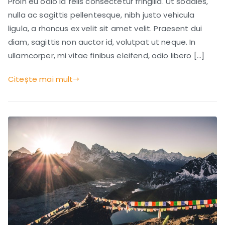
Easy
Proin eu odio id felis consectetur fringilla. Ut sodales,
and
nulla ac sagittis pellentesque, nibh justo vehicula
Fun
ligula, a rhoncus ex velit sit amet velit. Praesent dui
diam, sagittis non auctor id, volutpat ut neque. In
ullamcorper, mi vitae finibus eleifend, odio libero […]
Citește mai mult