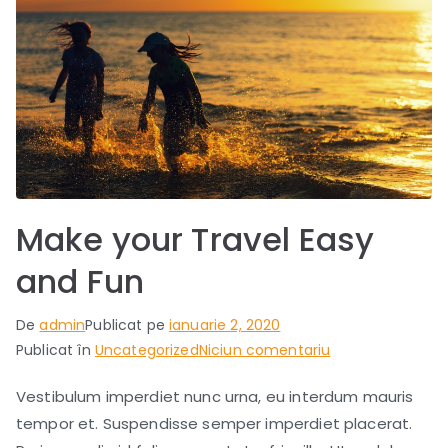
Make your Travel Easy
and Fun
De
admin
Publicat pe
ianuarie 2, 2020
la
Publicat în
Uncategorized
Niciun comentariu
Make
Vestibulum imperdiet nunc urna, eu interdum mauris
your
tempor et. Suspendisse semper imperdiet placerat.
Travel