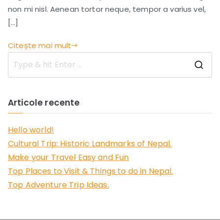
non mi nisl. Aenean tortor neque, tempor a varius vel,
[…]
Citește mai mult
C
a
u
Articole recente
t
ă
:
Hello world!
Cultural Trip: Historic Landmarks of Nepal.
Make your Travel Easy and Fun
Top Places to Visit & Things to do in Nepal.
Top Adventure Trip Ideas.