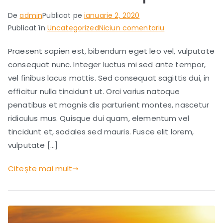
De
admin
Publicat pe
ianuarie 2, 2020
la
Publicat în
Uncategorized
Niciun comentariu
Cultural
Praesent sapien est, bibendum eget leo vel, vulputate
Trip:
consequat nunc. Integer luctus mi sed ante tempor,
Historic
Landmarks
vel finibus lacus mattis. Sed consequat sagittis dui, in
of
efficitur nulla tincidunt ut. Orci varius natoque
Nepal.
penatibus et magnis dis parturient montes, nascetur
ridiculus mus. Quisque dui quam, elementum vel
tincidunt et, sodales sed mauris. Fusce elit lorem,
vulputate […]
Citește mai mult