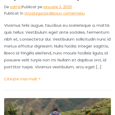
De
admin
Publicat pe
ianuarie 2, 2020
la
Publicat în
Uncategorized
Niciun comentariu
Top
Vivamus felis augue, faucibus eu scelerisque a, mattis
Adventure
quis tellus. Vestibulum eget ante sodales, fermentum
Trip
Ideas.
nibh et, consectetur dui. Vestibulum sollicitudin nunc id
metus efficitur dignissim. Nulla facilisi. Integer sagittis,
libero id fringilla eleifend, nunc mauris facilisis ligula, id
posuere velit turpis non mi. Nullam et dapibus orci, id
porttitor turpis. Vivamus vestibulum, arcu eget […]
Citește mai mult