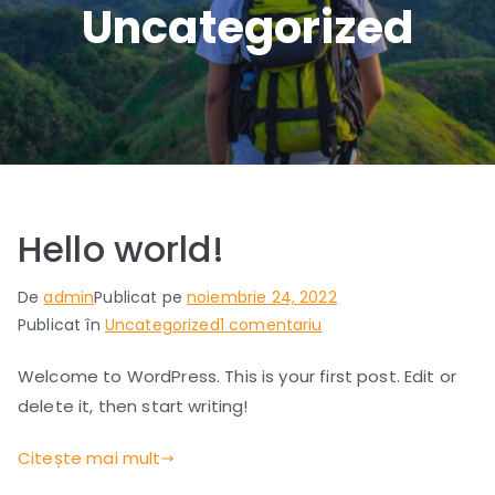
Andr
Uncategorized
ei
Hello world!
De
admin
Publicat pe
noiembrie 24, 2022
la
Publicat în
Uncategorized
1 comentariu
Hello
Welcome to WordPress. This is your first post. Edit or
world!
delete it, then start writing!
Citește mai mult