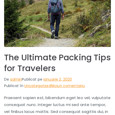
The Ultimate Packing Tips
for Travelers
De
admin
Publicat pe
ianuarie 2, 2020
la
Publicat în
Uncategorized
Niciun comentariu
The
Praesent sapien est, bibendum eget leo vel, vulputate
Ultimate
consequat nunc. Integer luctus mi sed ante tempor,
Packing
Tips
vel finibus lacus mattis. Sed consequat sagittis dui, in